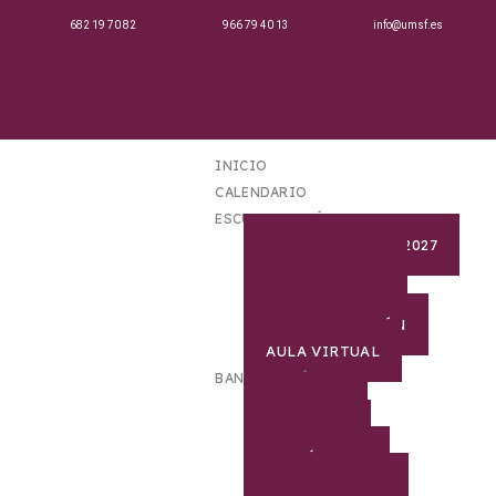
682 19 70 82
966 79 40 13
info@umsf.es
INICIO
CALENDARIO
ESCUELA DE MÚSICA
MATRICULA 2026-2027
PROFESORADO
SECRETARIA
DOCUMENTACIÓN
AULA VIRTUAL
BANDA DE MÚSICA
HISTORIA
DIRECTOR
CURRÍCULUM
COMPONENTES