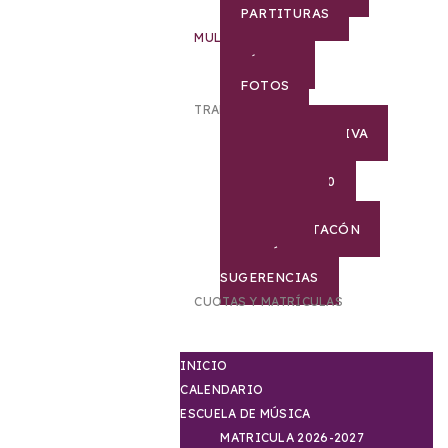
PARTITURAS
MULTIMEDIA
VÍDEOS
FOTOS
TRANSPARENCIA
JUNTA DIRECTIVA
PROYECTOS
AGENDA 2030
COVID-19
DOCUMENTACÓN
BUZÓN DE
SUGERENCIAS
CUOTAS Y MATRÍCULAS
INICIO
CALENDARIO
ESCUELA DE MÚSICA
MATRICULA 2026-2027