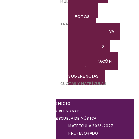
MULTIMEDIA
VÍDEOS
FOTOS
TRANSPARENCIA
JUNTA DIRECTIVA
PROYECTOS
AGENDA 2030
COVID-19
DOCUMENTACÓN
BUZÓN DE
SUGERENCIAS
CUOTAS Y MATRÍCULAS
INICIO
CALENDARIO
ESCUELA DE MÚSICA
MATRICULA 2026-2027
PROFESORADO