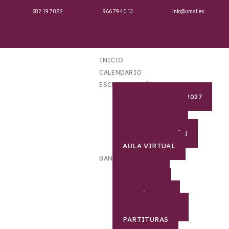
682 19 70 82
966 79 40 13
info@umsf.es
INICIO
CALENDARIO
ESCUELA DE MÚSICA
MATRICULA 2026-2027
PROFESORADO
SECRETARIA
DOCUMENTACIÓN
AULA VIRTUAL
BANDA DE MÚSICA
HISTORIA
DIRECTOR
CURRÍCULUM
COMPONENTES
PARTITURAS