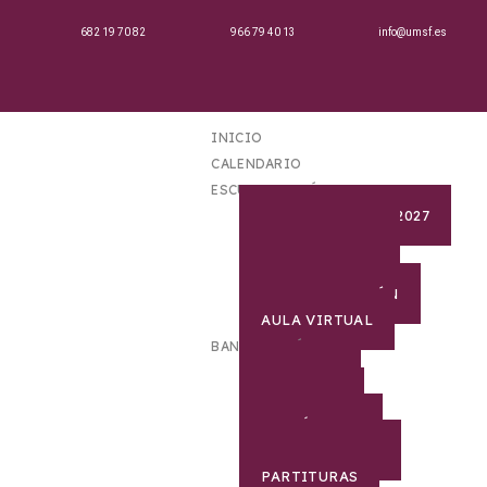
682 19 70 82
966 79 40 13
info@umsf.es
INICIO
CALENDARIO
ESCUELA DE MÚSICA
MATRICULA 2026-2027
PROFESORADO
SECRETARIA
DOCUMENTACIÓN
AULA VIRTUAL
BANDA DE MÚSICA
HISTORIA
DIRECTOR
CURRÍCULUM
COMPONENTES
PARTITURAS