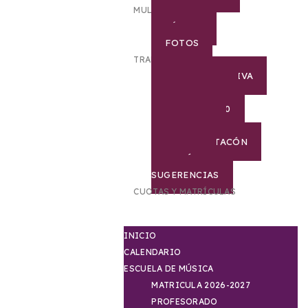
MULTIMEDIA
VÍDEOS
FOTOS
TRANSPARENCIA
JUNTA DIRECTIVA
PROYECTOS
AGENDA 2030
COVID-19
DOCUMENTACÓN
BUZÓN DE
SUGERENCIAS
CUOTAS Y MATRÍCULAS
INICIO
CALENDARIO
ESCUELA DE MÚSICA
MATRICULA 2026-2027
PROFESORADO